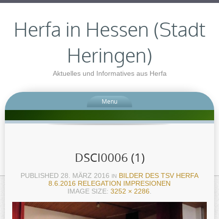
Herfa in Hessen (Stadt
Heringen)
Aktuelles und Informatives aus Herfa
Menu
DSCI0006 (1)
PUBLISHED
28. MÄRZ 2016
BILDER DES TSV HERFA
IN
8.6.2016 RELEGATION IMPRESIONEN
IMAGE SIZE:
3252 × 2286
.