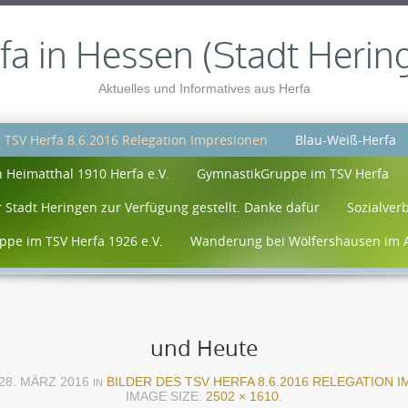
fa in Hessen (Stadt Herin
Aktuelles und Informatives aus Herfa
s TSV Herfa 8.6.2016 Relegation Impresionen
Blau-Weiß-Herfa
 Heimatthal 1910 Herfa e.V.
GymnastikGruppe im TSV Herfa
 Stadt Heringen zur Verfügung gestellt. Danke dafür
Sozialver
pe im TSV Herfa 1926 e.V.
Wanderung bei Wölfershausen im 
und Heute
28. MÄRZ 2016
BILDER DES TSV HERFA 8.6.2016 RELEGATION 
IN
IMAGE SIZE:
2502 × 1610
.