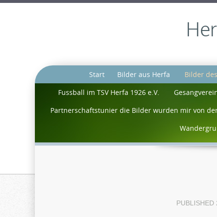
Her
Start
Bilder aus Herfa
Bilder de
Fussball im TSV Herfa 1926 e.V.
Gesangverein
Partnerschaftstunier die Bilder wurden mir von der
Wandergrup
PUBLISHED