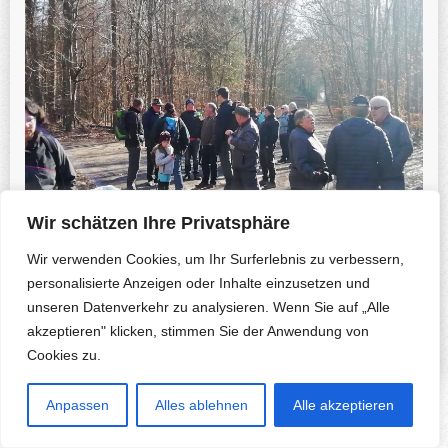
Wir schätzen Ihre Privatsphäre
Wir verwenden Cookies, um Ihr Surferlebnis zu verbessern,
personalisierte Anzeigen oder Inhalte einzusetzen und
Previous Photo
Next Photo
unseren Datenverkehr zu analysieren. Wenn Sie auf „Alle
akzeptieren" klicken, stimmen Sie der Anwendung von
Cookies zu.
Anpassen
Alles ablehnen
Alle akzeptieren
Copyright © 2026 Herfa.de & B. Korte-Nennstiel. All rights reserved.